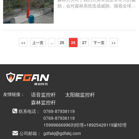
胁，会对森林系统造成威胁。随着全球气
候变暖，森林火灾每年都会发生，给森林
资源带来了非常大的破坏。而森林往往地
处偏远，定期进行巡查对于人力资源的消
耗是非常大的。因此运用太阳能语音监控
杆进行监督管理，防患于未然是非常有必
<<
上一页
...
25
26
27
下一页
>>
要的。今天佛安应急救援小编来告诉大家
太阳能语音监控杆（双向对讲款）的功能
有哪些？
友情链接：
语音监控杆
太阳能监控杆
森林监控杆
联系电话：
0769-87938119
0769-87936119
15999666996刘经理+18925429119蒙经理
公司邮箱：
gdfakj@gdfakj.com